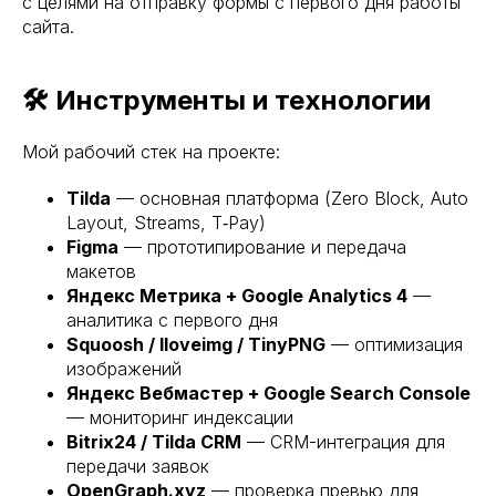
с целями на отправку формы с первого дня работы
сайта.
🛠 Инструменты и технологии
Мой рабочий стек на проекте:
Tilda
— основная платформа (Zero Block, Auto
Layout, Streams, T‑Pay)
Figma
— прототипирование и передача
макетов
Яндекс Метрика + Google Analytics 4
—
аналитика с первого дня
Squoosh / Iloveimg / TinyPNG
— оптимизация
изображений
Яндекс Вебмастер + Google Search Console
— мониторинг индексации
Bitrix24 / Tilda CRM
— CRM-интеграция для
передачи заявок
OpenGraph.xyz
— проверка превью для