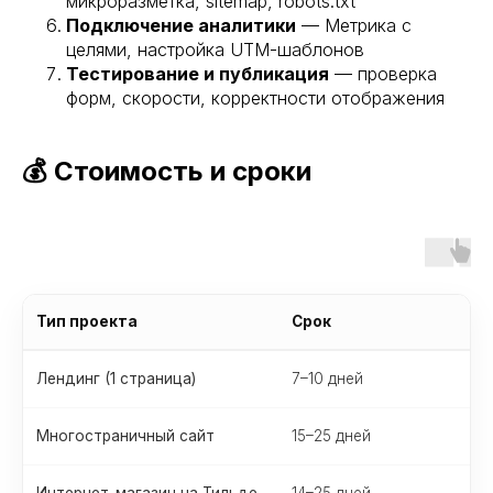
микроразметка, sitemap, robots.txt
Подключение аналитики
— Метрика с
целями, настройка UTM-шаблонов
Тестирование и публикация
— проверка
форм, скорости, корректности отображения
💰 Стоимость и сроки
Тип проекта
Срок
Лендинг (1 страница)
7–10 дней
о
Многостраничный сайт
15–25 дней
о
Интернет-магазин на Тильде
14–25 дней
о