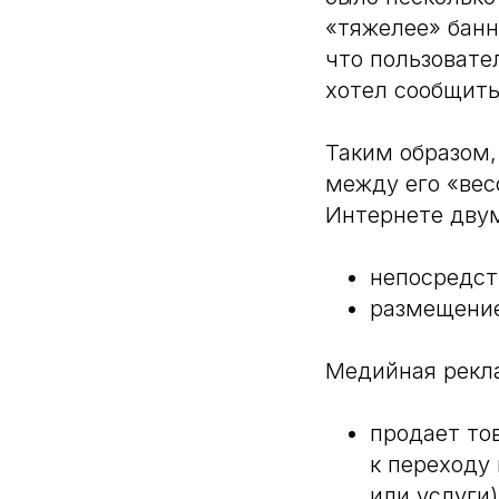
«тяжелее» банн
что пользовате
хотел сообщить
Таким образом,
между его «вес
Интернете дву
непосредст
размещение
Медийная рекл
продает то
к переходу
или услуги)