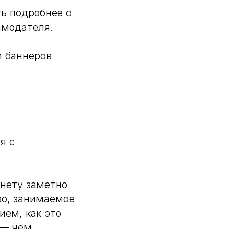
ть подробнее о
амодателя.
 баннеров
я с
рнету заметно
во, занимаемое
ием, как это
 — чем