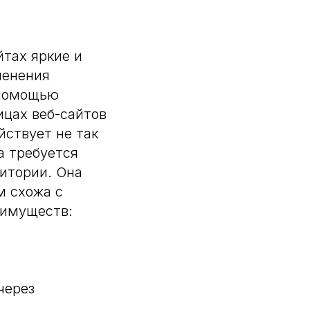
йтах яркие и
менения
 помощью
ицах веб-сайтов
йствует не так
а требуется
итории. Она
м схожа с
еимуществ:
через