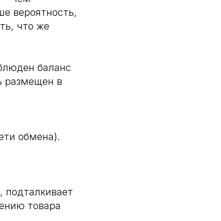
ше вероятность,
ть, что же
облюден баланс
ь размещен в
ети обмена).
, подталкивает
тению товара