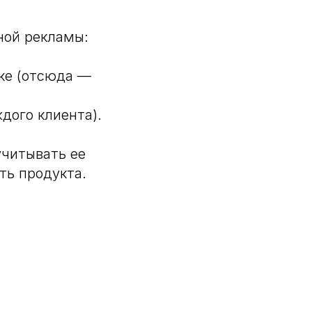
ной рекламы:
ке (отсюда —
дого клиента).
учитывать ее
ть продукта.