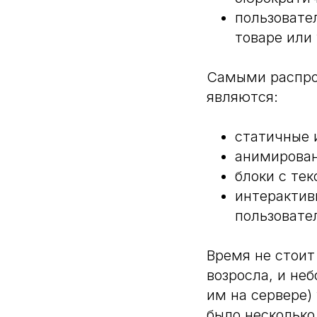
пользовател
товаре или
Самыми распро
являются:
статичные 
анимированн
блоки с тек
интерактив
пользовател
Время не стоит
возросла, и не
им на сервере)
было несколько