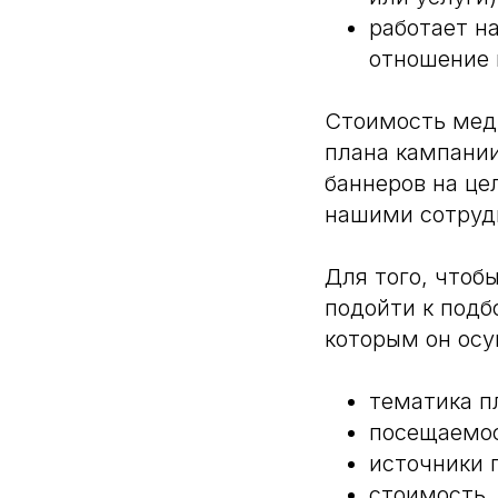
работает н
отношение 
Стоимость мед
плана кампани
баннеров на це
нашими сотрудн
Для того, чтоб
подойти к подб
которым он осу
тематика п
посещаемос
источники 
стоимость.