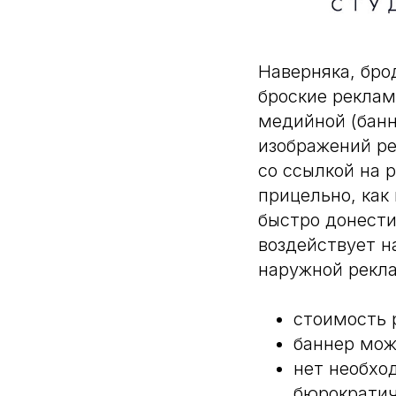
Наверняка, бро
броские рекла
медийной (банн
изображений ре
со ссылкой на 
прицельно, как 
быстро донести
воздействует н
наружной рекла
стоимость 
баннер мож
нет необхо
бюрократич