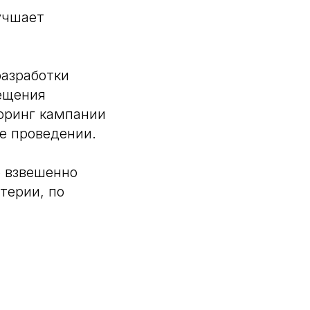
учшает
азработки
ещения
оринг кампании
е проведении.
о взвешенно
терии, по