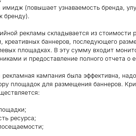
а имидж (повышает узнаваемость бренда, ул
к бренду).
ийной рекламы складывается из стоимости р
и, креативных баннеров, последующего разм
левых площадках. В эту сумму входит монит
иками и предоставление полного отчета о е
ы рекламная кампания была эффективна, над
ору площадок для размещения баннеров. Кри
ществляется:
лощадки;
ть ресурса;
посещаемости;