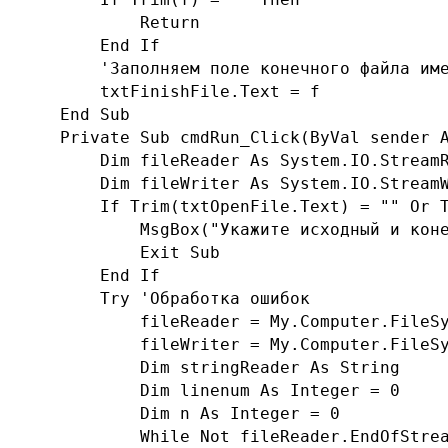
            Return

        End If

        'Заполняем поле конечного файла име
        txtFinishFile.Text = f

    End Sub

    Private Sub cmdRun_Click(ByVal sender A
        Dim fileReader As System.IO.StreamR
        Dim fileWriter As System.IO.StreamW
        If Trim(txtOpenFile.Text) = "" Or T
            MsgBox("Укажите исходный и коне
            Exit Sub

        End If

        Try 'Обработка ошибок

            fileReader = My.Computer.FileSy
            fileWriter = My.Computer.FileSy
            Dim stringReader As String

            Dim linenum As Integer = 0

            Dim n As Integer = 0

            While Not fileReader.EndOfStrea