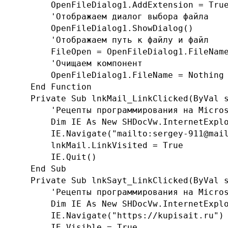
        OpenFileDialog1.AddExtension = True
        'Отображаем диалог выбора файла

        OpenFileDialog1.ShowDialog()

        'Отображаем путь к файлу и файл

        FileOpen = OpenFileDialog1.FileName
        'Очищаем компонент

        OpenFileDialog1.FileName = Nothing

    End Function

    Private Sub lnkMail_LinkClicked(ByVal s
        'Рецепты программирования на Micros
        Dim IE As New SHDocVw.InternetExplo
        IE.Navigate("mailto:sergey-911@mail
        lnkMail.LinkVisited = True

        IE.Quit()

    End Sub

    Private Sub lnkSayt_LinkClicked(ByVal s
        'Рецепты программирования на Micros
        Dim IE As New SHDocVw.InternetExplo
        IE.Navigate("https://kupisait.ru")

        IE.Visible = True
