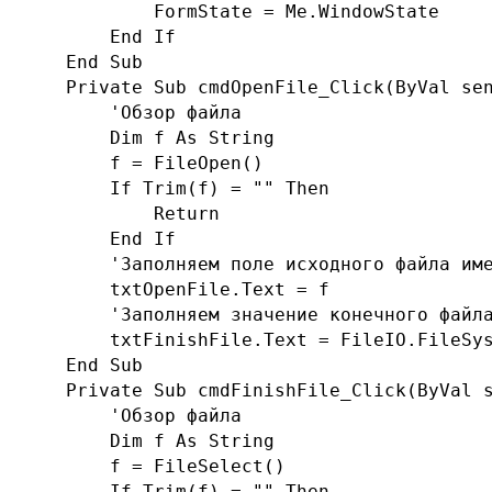
            FormState = Me.WindowState

        End If

    End Sub

    Private Sub cmdOpenFile_Click(ByVal sen
        'Обзор файла

        Dim f As String

        f = FileOpen()

        If Trim(f) = "" Then

            Return

        End If

        'Заполняем поле исходного файла име
        txtOpenFile.Text = f

        'Заполняем значение конечного файла
        txtFinishFile.Text = FileIO.FileSys
    End Sub

    Private Sub cmdFinishFile_Click(ByVal s
        'Обзор файла

        Dim f As String

        f = FileSelect()

        If Trim(f) = "" Then
