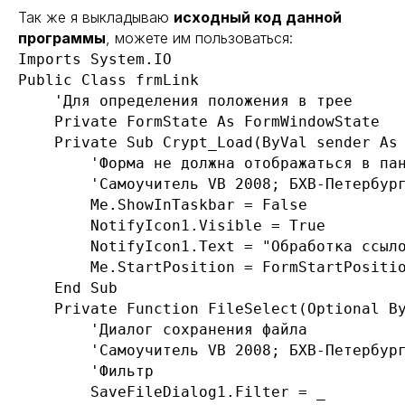
Так же я выкладываю
исходный код данной
программы
, можете им пользоваться:
Imports System.IO

Public Class frmLink

    'Для определения положения в трее

    Private FormState As FormWindowState

    Private Sub Crypt_Load(ByVal sender As 
        'Форма не должна отображаться в пан
        'Самоучитель VB 2008; БХВ-Петербург
        Me.ShowInTaskbar = False

        NotifyIcon1.Visible = True

        NotifyIcon1.Text = "Обработка ссыло
        Me.StartPosition = FormStartPositio
    End Sub

    Private Function FileSelect(Optional By
        'Диалог сохранения файла

        'Самоучитель VB 2008; БХВ-Петербург
        'Фильтр

        SaveFileDialog1.Filter = _
