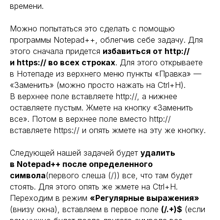
времени.
Можно попытаться это сделать с помощью
программы Notepad++, облегчив себе задачу. Для
этого сначала придется
избавиться от http://
и https:// во всех строках
. Для этого открываете
в Нотепаде из верхнего меню пункты «Правка» —
«Заменить» (можно просто нажать на Ctrl+H).
В верхнее поле вставляете http://, а нижнее
оставляете пустым. Жмете на кнопку «Заменить
все». Потом в верхнее поле вместо http://
вставляете https:// и опять жмете на эту же кнопку.
Следующей нашей задачей будет
удалить
в Notepad++ после определенного
символа
(первого слеша (/)) все, что там будет
стоять. Для этого опять же жмете на Ctrl+H.
Переходим в режим
«Регулярные выражения»
(внизу окна), вставляем в первое поле
(/.+)$
(если