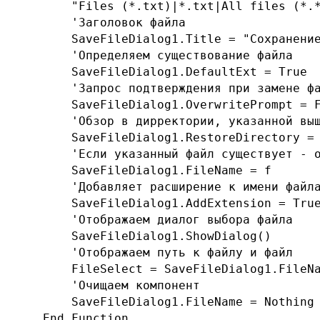
        "Files (*.txt)|*.txt|All files (*.*
        'Заголовок файла

        SaveFileDialog1.Title = "Сохранение
        'Определяем существование файла

        SaveFileDialog1.DefaultExt = True

        'Запрос подтверждения при замене фа
        SaveFileDialog1.OverwritePrompt = F
        'Обзор в дирректории, указанной выш
        SaveFileDialog1.RestoreDirectory = 
        'Если указанный файл существует - о
        SaveFileDialog1.FileName = f

        'Добавляет расширение к имени файла
        SaveFileDialog1.AddExtension = True
        'Отображаем диалог выбора файла

        SaveFileDialog1.ShowDialog()

        'Отображаем путь к файлу и файл

        FileSelect = SaveFileDialog1.FileNa
        'Очищаем компонент

        SaveFileDialog1.FileName = Nothing

    End Function
