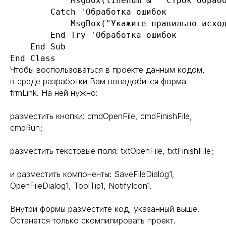
            MsgBox(linenum & " строк обрабо
        Catch 'Обработка ошибок

            MsgBox("Укажите правильно исход
        End Try 'Обработка ошибок

    End Sub

End Class
Чтобы воспользоваться в проекте данным кодом,
в среде разработки Вам понадобится форма
frmLink. На ней нужно:
разместить кнопки: cmdOpenFile, cmdFinishFile,
cmdRun;
разместить текстовые поля: txtOpenFile, txtFinishFile;
и разместить компоненты: SaveFileDialog1,
OpenFileDialog1, ToolTip1, NotifyIcon1.
Внутри формы разместите код, указанный выше.
Останется только скомпилировать проект.