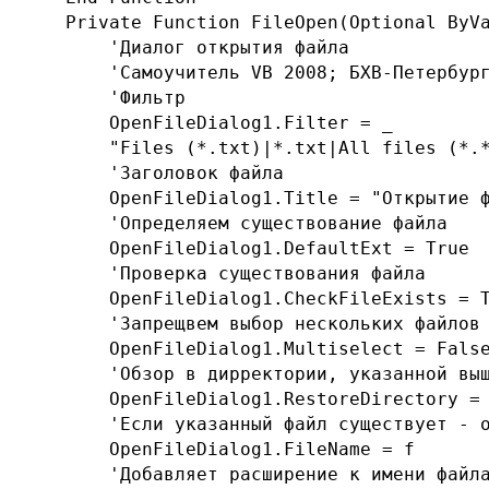
    Private Function FileOpen(Optional ByVa
        'Диалог открытия файла

        'Самоучитель VB 2008; БХВ-Петербург
        'Фильтр

        OpenFileDialog1.Filter = _

        "Files (*.txt)|*.txt|All files (*.*
        'Заголовок файла

        OpenFileDialog1.Title = "Открытие ф
        'Определяем существование файла

        OpenFileDialog1.DefaultExt = True

        'Проверка существования файла

        OpenFileDialog1.CheckFileExists = T
        'Запрещвем выбор нескольких файлов

        OpenFileDialog1.Multiselect = False
        'Обзор в дирректории, указанной выш
        OpenFileDialog1.RestoreDirectory = 
        'Если указанный файл существует - о
        OpenFileDialog1.FileName = f

        'Добавляет расширение к имени файла